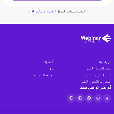
لديك حساب بالفعل؟
سجل دخولك الآن
الرئيسية
تكسوب
متجر التحول التقني
مزن
أخبار التحول التقني
سديم للتدريب
اصدارات التحول التقني
كُن على تواصل معنا