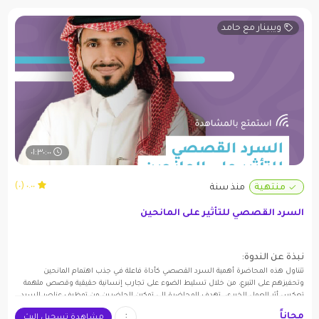
ويبينار مع حامد
٠١:٣٠:٠٠
٠.٠٠ (٠)
منتهية
منذ سنة
السرد القصصي للتأثير على المانحين
نبذة عن الندوة:
تتناول هذه المحاضرة أهمية السرد القصصي كأداة فاعلة في جذب اهتمام المانحين
وتحفيزهم على التبرع، من خلال تسليط الضوء على تجارب إنسانية حقيقية وقصص ملهمة
تعكس أثر العمل الخيري. تهدف المحاضرة إلى تمكين الحاضرين من توظيف عناصر السرد
المؤثرة – كالتشويق، والتعاطف، والواقعية – في صياغة رسائلهم، مع عرض نماذج ناجحة
مجاناً
مشاهدة تسجيل البث