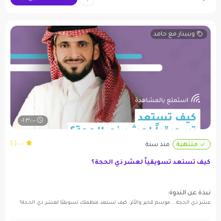
وتقنيات تسويقية مدعومة بالقصص.
ويبينار مع حامد
٠١:٣٠:٠٠
٠.٠٠ (٠)
منتهية
منذ سنة
كيف تستعد تسويقياً لعشر ذي الحجة؟
نبذة عن الندوة:
عشر ذي الحجة... موسم للخير والأثر. كيف تستعد منظمتك تسويقيًا لعشر ذي الحجة؟