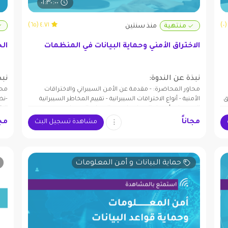
٠١:٣٠:٠٠
٤.٧١ (٦٥)
منتهية
منذ سنتين
الاختراق الأمني وحماية البيانات في المنظمات
ال
نبذة عن الندوة:
نبذ
محاور المحاضرة: - مقدمة عن الأمن السيبراني والاختراقات
محا
نية العالمية ٠ طرق
الأمنية - أنواع الاختراقات السيبرانية - تقييم المخاطر السيبرانية
-نظ
المحتملة -أفضل الممارسات في الحماية السيبرانية
الش
للم
مجاناً
مجا
مشاهدة تسجيل البث
حماية البيانات و أمن المعلومات