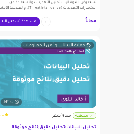
تستعرض الندوة آليات تحليل التهديدات والاستفادة من
استخبارات التهديدات (Threat Intelligence)، والهندسة الأمن
المتقدمة عبر نموذجي الـ Zero Trust وتقليص سطح الهجوم،
مجاناً
مشاهدة تسجيل البث
والاستجابة الآلية (SOAR)، والأساليب الاستباقية في إدارة الثغ
والاختبارات الهجومية الدورية.
حماية البيانات و أمن المعلومات
٠١:٣٠:٠٠
٠.٠٠ (٠)
منتهية
منذ ٩ أشهر
تحليل البيانات:تحليل دقيق;نتائج موثوقة