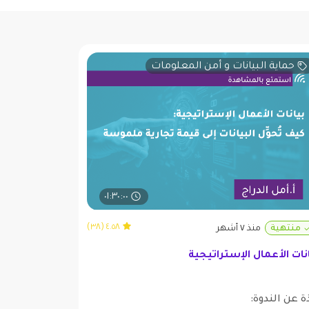
حماية البيانات و أمن المعلومات
٠١:٣٠:٠٠
٤.٥٨ (٣٨)
منتهية
منذ ٧ أشهر
نات الأعمال الإستراتيجية
ة عن الندوة: