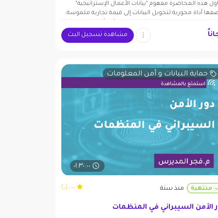
اول هذه المحاضرة مفهوم "بيانات الأعمال الإستراتيجية"
فها أداة محورية لتحويل البيانات إلى قيمة تجارية ملموسة.
خلال استعراض دورة حياة البيانات في بيئة الأعمال، وتسليط
وء على النماذج التجارية المدعومة بالبيانات، تُبرز المحاضرة
ناً
مشاهدة تسجيل البث
ة القيادة الفاعلة وثقافة البيانات في تعزيز اتخاذ القرار. كما
قش منهجيات قياس الأثر والعائد لضمان استدامة القيمة
قيق نتائج قابلة للقياس.
حماية البيانات و أمن المعلومات
٠١:٣٠:٠٠
٠.٠٠ (٠)
منتهية
منذ سنة
 الأمن السيبراني في المنظمات