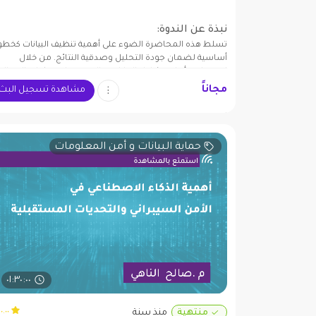
نبذة عن الندوة:
تسلط هذه المحاضرة الضوء على أهمية تنظيف البيانات كخطو
أساسية لضمان جودة التحليل وصدقية النتائج. من خلال
استعراض أنواع مشاكل البيانات، والتعرف على خطوات المعالج
إلى استكشاف الأدوات العملية والأمثلة التطبيقية، تمنح
مجاناً
مشاهدة تسجيل البث
المحاضرة المشاركين فهمًا منهجيًا يمكّنهم من تحويل البيانا
الخام إلى رؤى قابلة للاستخدام.
حماية البيانات و أمن المعلومات
٠١:٣٠:٠٠
٠.٠٠ (٠)
منتهية
منذ سنة