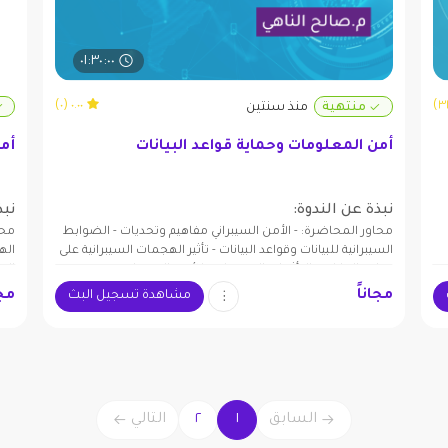
٠١:٣٠:٠٠
٠.٠٠ (٠)
منتهية
منذ سنتين
أمن المعلومات وحماية قواعد البيانات
أمن
نبذة عن الندوة:
نبذ
محاور المحاضرة: - الأمن السيبراني مفاهيم وتحديات - الضوابط
محا
السيبرانية للبيانات وقواعد البيانات - تأثير الهجمات السيبرانية على
اله
قواعد البيانات - التأثيرات الاقتصادية للأمن السيبراني
الح
مجاناً
مجا
مشاهدة تسجيل البث
السابق
١
٢
التالي