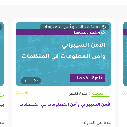
حماية البيانات و أمن المعلومات
٠١:٣٠:٠٠
٠.٠٠ (٠)
منتهية
منذ ٧ أشهر
الأمن السيبراني وأمن المعلومات في المنظمات
بيا
نبذة عن الندوة:
نبذ