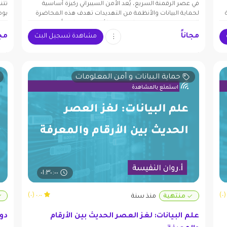
في عصر الرقمنة السريع، يُعد الأمن السيبراني ركيزة أساسية
تتن
ية
لحماية البيانات والأنظمة من التهديدات تهدف هذه المحاضرة
بوص
إلى تقديم نظرة موجزة على:تعريف الأمن السيبراني وأمن
من 
بالإضافة إلى تناول الكشف المبكر والتحليلات السلوكية (UEBA)
المعلومات: الأمن السيبراني يركز على حماية الأنظمة الرقمية،
الض
مجاناً
مجا
مشاهدة تسجيل البث
رات
بينما أمن المعلومات يشمل حماية جميع أشكال المعلومات.
أهمي
أبرز التهديدات الرقمية والهندسة الاجتماعية والممارسات
تنا
اليومية لحماية البيانات: ورفع الوعي داخل المنظمات: من خلال
وتح
التدريبات الدورية وبناء ثقافة نسعى لبناء وعي أمني يحمي الأفراد
حماية البيانات و أمن المعلومات
والمنظمات في العالم الرقمي.
٠١:٣٠:٠٠
٠.٠٠ (٠)
منتهية
منذ سنة
علم البيانات: لغز العصر الحديث بين الأرقام
دور