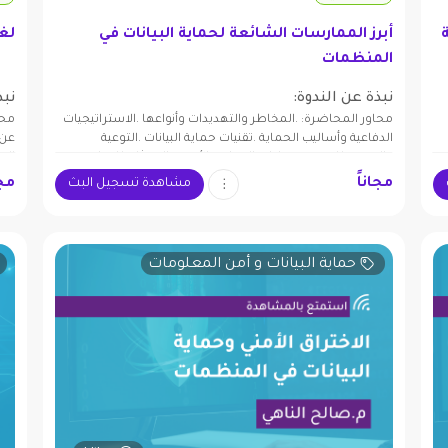
أبرز الممارسات الشائعة لحماية البيانات في
لغة
المنظمات
نبذة عن الندوة:
نبذ
محاور المحاضرة: .المخاطر والتهديدات وأنواعها .الاستراتيجيات
محا
الدفاعية وأساليب الحماية .تقنيات حماية البيانات .التوعية
عن 
والتدريب للموظفين .إدارة الحوادث الأمنية .الامتثال للقوانين
الم
الأمنية العالمية للبيانات
مجاناً
مجا
مشاهدة تسجيل البث
حماية البيانات و أمن المعلومات