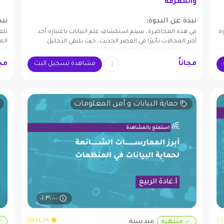
والمعرفة
نبذة عن الندوة:
نبذ
ة
في هذه المحاضرة، سيتم استكشاف علم البيانات باعتباره أحد
تلع
أكثر المجالات تأثيرًا في العصر الحديث، حيث يلتقي التحليل
الم
ة،
الرقمي بالمعرفة العميقة لتقديم رؤى غير مسبوقة. سيتم تناول
الم
دور البيانات الضخمة في رسم ملامح المستقبل، وكيفية تحويل
الم
مجاناً
مجا
مشاهدة تسجيل البث
ت
الأرقام إلى قرارات استراتيجية تسهم في التطوير والابتكار عبر
تسا
مختلف القطاعات، من الأعمال إلى الطب والتعليم. كما ستتم
مناقشة التحديات والفرص المتاحة في هذا المجال.
حماية البيانات و أمن المعلومات
٠١:٣٠:٠٠
٤.٨٩ (١٨)
منتهية
منذ سنة