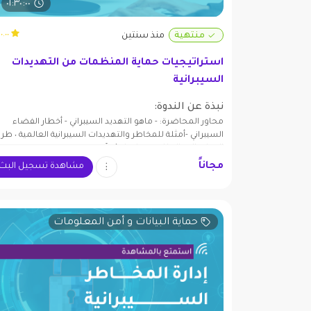
٠١:٣٠:٠٠
٠.٠٠ (٠)
منتهية
منذ سنتين
استراتيجيات حماية المنظمات من التهديدات
السيبرانية
نبذة عن الندوة:
محاور المحاضرة: - ماهو التهديد السيبراني - أخطار الفضاء
السيبراني -أمثلة للمخاطر والتهديدات السيبرا
الوقاية الفعالة للمنظمات لبيئة آمنة.
مجاناً
مشاهدة تسجيل البث
حماية البيانات و أمن المعلومات