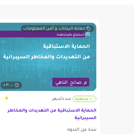
حماية البيانات و أمن المعلومات
٠١:٣٠:٠٠
٠.٠٠ (٠)
منتهية
منذ ٥ أشهر
الحماية الاستباقية من التهديدات والمخاطر
السيبرانية
نبذة عن الندوة: